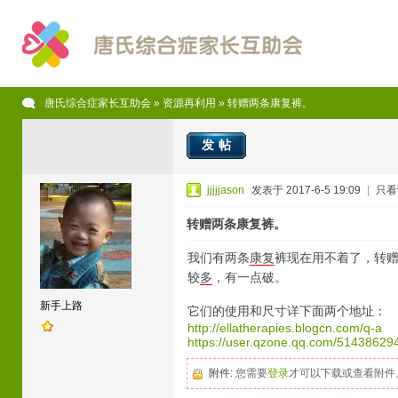
唐氏综合症家长互助会
»
资源再利用
» 转赠两条康复裤。
发帖
jjjjjason
发表于 2017-6-5 19:09
|
只看
转赠两条康复裤。
我们有两条
康复
裤现在用不着了，转
较
多
，有一点破。
新手上路
它们的使用和尺寸详下面两个地址：
http://ellatherapies.blogcn.com/q-a
https://user.qzone.qq.com/51438629
附件:
您需要
登录
才可以下载或查看附件